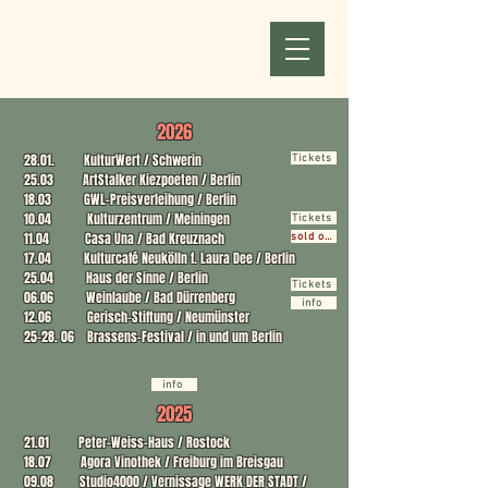
2026
28.01. KulturWert / Schwerin​
Tickets
25.03 ArtStalker Kiezpoeten / Berlin
18.03 GWL-Preisverleihung / Berlin​
10.04 Kulturzentrum / Meiningen
Tickets
11.04 Casa Una / Bad Kreuznach
sold out
17.04 Kulturcafé Neukölln f. Laura Dee / Berlin
25.04 Haus der Sinne / Berlin
Tickets
06.06 Weinlaube / Bad Dürrenberg
info
12.06 Gerisch-Stiftung / Neumünster
25-28. 06 Brassens-Festival / in und um Berlin
info
2025
21.01 Peter-Weiss-Haus / Rostock
18.07 Agora Vinothek / Freiburg im Breisgau
09.08 Studio4000 / Vernissage WERK DER STADT /