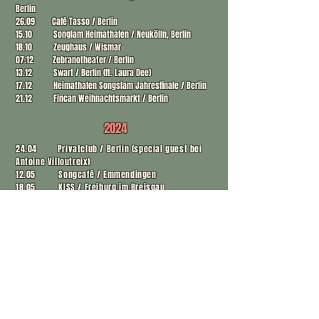
Berlin
26.09 Café Tasso / Berlin
15.10 Songlam Heimathafen / Neukölln, Berlin
18.10 Zeughaus / Wismar
07.12 Zebranotheater / Berlin
13.12 Swart / Berlin (ft. Laura Dee)
17.12 Heimathafen Songslam Jahresfinale / Berlin
21.12 Fincan Weihnachtsmarkt / Berlin
2024
24.04 Privatclub / Berlin (special guest bei
Antoine Villoutreix)
12.05 Songcafé / Emmendingen
18.05 KISS / Freiburg im Breisgau
21.06 Fête de la musique / Erlangen
07.07 StraKu / Winterbach
26.07 Anura's Elefant / Freiburg im Breisgau
27.07 StraKu / Heilbronn
05.09 Musik am Markt / Meßkirch
06.09 Café Lux / Leipzig
29.11 Polonica E.v Wettbewerb / Köln
12.12 Junction Bar / Berlin Kreuzberg